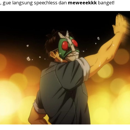
, gue langsung speechless dan
meweeekkk
banget!