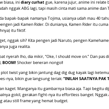
w biasa, ini
diary curhat
gue, karena jujur, anime ini relate
 udah nggak ABG lagi, tapi masih cinta mati sama anime dan
da bapak-bapak namanya Tojima, usianya udah mau 40 tahun,
pengen jadi Kamen Rider. Di dunianya, Kamen Rider itu cuma
ya) itu fiktif.
get, nggak sih? Kita pengen jadi Naruto, pengen Kamehameh
nya juga realita.
at nyerah lho, dia mikir, “Oke, I should move on.” Dan pas d
l,
BOOM!
Shocker beneran nongol!
plot twist yang bikin jantung dag dig dug kayak lagi ketemu
bes-nya, bikin gue langsung teriak:
“INILAH SAATNYA PAK 
gan kaget. Manganya itu gambarnya biasa aja. Tapi begitu dij
alnya gokil, gerakan fight-nya itu effortless banget. Nggak
g atau still frame yang hemat budget.