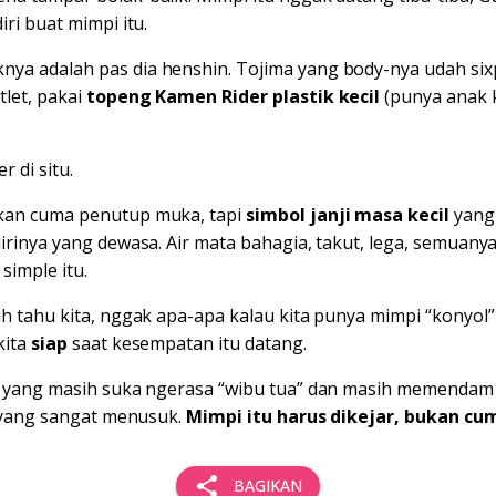
iri buat mimpi itu.
ya adalah pas dia henshin. Tojima yang body-nya udah six
let, pakai
topeng Kamen Rider plastik kecil
(punya anak k
r di situ.
kan cuma penutup muka, tapi
simbol janji masa kecil
yang
dirinya yang dewasa. Air mata bahagia, takut, lega, semuan
 simple itu.
ih tahu kita, nggak apa-apa kalau kita punya mimpi “konyol” 
kita
siap
saat kesempatan itu datang.
an yang masih suka ngerasa “wibu tua” dan masih memendam
ng yang sangat menusuk.
Mimpi itu harus dikejar, bukan cu
share
BAGIKAN