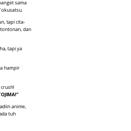
 banget sama
 Tokusatsu.
 tapi cita-
 tontonan, dan
a, tapi ya
ia hampir
 crush!
TOJIMA!”
adiin anime,
 ada tuh