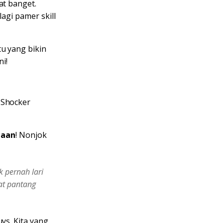
at banget.
lagi pamer skill
tu yang bikin
ni!
 Shocker
ilaan
! Nonjok
k pernah lari
at pantang
ys. Kita yang