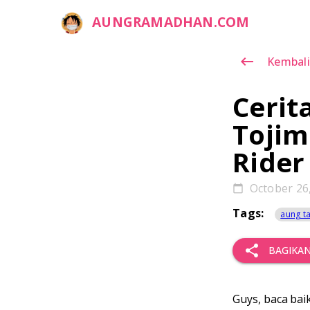
AUNGRAMADHAN.COM
keyboard_backspace
Kembali
Cerit
Tojim
Rider
October 26,
calendar_today
Tags:
aung ta
share
BAGIKA
Guys, baca bai