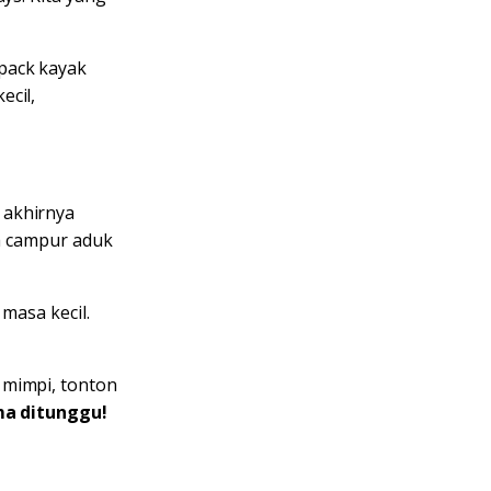
pack kayak
ecil,
 akhirnya
ya campur aduk
masa kecil.
 mimpi, tonton
ma ditunggu!