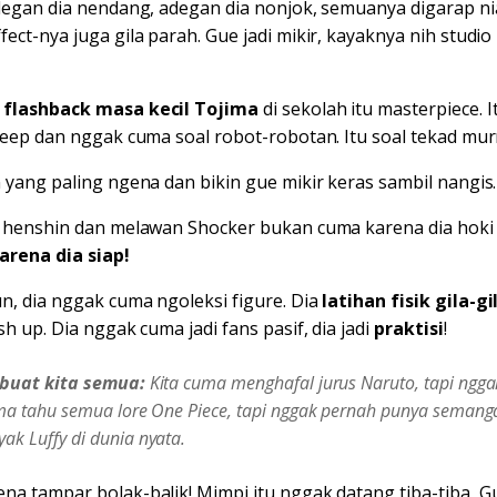
adegan dia nendang, adegan dia nonjok, semuanya digarap ni
ect-nya juga gila parah. Gue jadi mikir, kayaknya nih studio 
n
flashback masa kecil Tojima
di sekolah itu masterpiece. I
 deep dan nggak cuma soal robot-robotan. Itu soal tekad mur
n yang paling ngena dan bikin gue mikir keras sambil nangis.
a henshin dan melawan Shocker bukan cuma karena dia hoki
arena dia siap!
n, dia nggak cuma ngoleksi figure. Dia
latihan fisik gila-g
sh up. Dia nggak cuma jadi fans pasif, dia jadi
praktisi
!
n buat kita semua:
Kita cuma menghafal jurus Naruto, tapi ngga
uma tahu semua lore One Piece, tapi nggak pernah punya semang
ak Luffy di dunia nyata.
na tampar bolak-balik! Mimpi itu nggak datang tiba-tiba, Gu