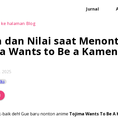
Jurnal
 ke halaman Blog
a dan Nilai saat Menon
a Wants to Be a Kamen
 2025
lks
N
k-baik deh! Gue baru nonton anime
Tojima Wants To Be A 