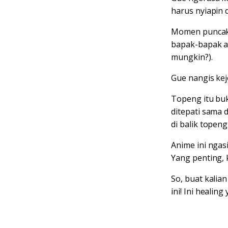
harus nyiapin d
Momen puncakn
bapak-bapak at
mungkin?).
Gue nangis keje
Topeng itu bu
ditepati sama 
di balik topeng
Anime ini ngas
Yang penting, 
So, buat kali
ini! Ini heali