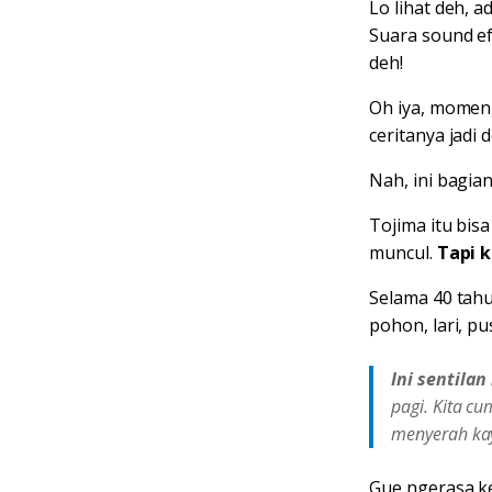
Lo lihat deh, 
Suara sound eff
deh!
Oh iya, mome
ceritanya jadi
Nah, ini bagia
Tojima itu bis
muncul.
Tapi k
Selama 40 tahu
pohon, lari, pu
Ini sentila
pagi. Kita c
menyerah kay
Gue ngerasa ke