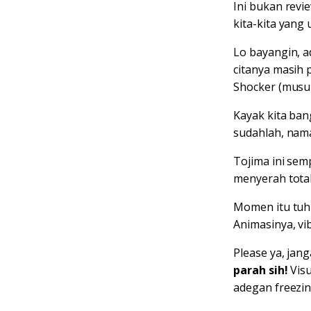
Ini bukan revie
kita-kita yang
Lo bayangin, a
citanya masih 
Shocker (musuhn
Kayak kita ban
sudahlah, nama
Tojima ini semp
menyerah tota
Momen itu tuh 
Animasinya, vi
Please ya, jan
parah sih!
Visu
adegan freezin