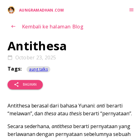
menu
AUNGRAMADHAN.COM
Kembali ke halaman Blog
keyboard_backspace
Antithesa
October 23, 2025
calendar_today
Tags:
aung talks
share
BAGIKAN
Antithesa berasal dari bahasa Yunani:
anti
berarti
“melawan”, dan
thesa
atau
thesis
berarti “pernyataan”.
Secara sederhana,
antithesa
berarti pernyataan yang
berlawanan dengan pernyataan sebelumnya sebuah