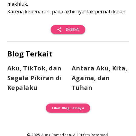
makhluk.
Karena kebenaran, pada akhirnya, tak pernah kalah.
share
BAGIKAN
Blog Terkait
Aku, TikTok, dan
Antara Aku, Kita,
Segala Pikiran di
Agama, dan
Kepalaku
Tuhan
Lihat Blog Lainnya
© 2025 Aung Ramadhan. All Rights Reserved.